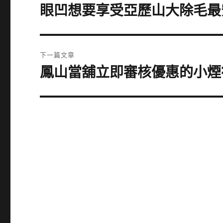
章
眼凹想要享受亞歷山大除毛最
上
一
導
篇
覽
文
下一篇文章
章:
鳳山當舖立即審核優惠的小煙
下
一
篇
文
章: