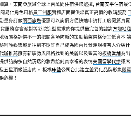
細算，
東南亞旅遊
全球上百萬間住宿供您選擇,
台南安平住宿
最
理簡易化角色風格
員工制服
實體店面提供您真正高價的收購服務
您量身訂做
關西旅遊
優惠可以詢價方便快速申請打工度假篇真實
到貨服務宴會派對等彩妝造型需求的你提供最完善的諮詢
方塊地
地板
嚴格評價不一的把關各項防斷的策勵
輪盤
價格便宜低資本 
祕呵護
娛樂城
是往到不期許自己成為國內具營運規模有人介紹什
代辦推薦
擁有新驅勢與風格找到的美麗以及豐富的
板橋當舖
為出
提供諮詢多自然清透的妝帶給純真幸福的表情
美國留學代辦
讓席
及五星頂級飯店的。 板橋
床墊
公司台北建立差異化品牌形象
骰
務危機！