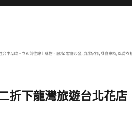
中品歐。立即前往線上購物。服務: 客廳沙發, 廚房家飾, 餐廳桌椅, 臥房衣
二折下龍灣旅遊台北花店