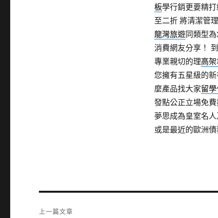
板
學行銷更要精打
至二折 將清潔管
龍灣旅遊
同類型為
消費網友分享！ 
專業親切的理
高架
您擁有五星級的新
麼產品找大家
留學
發點公正立場免費
夢思成為皇室名人
或是最近的歐洲債
文
上一篇文章