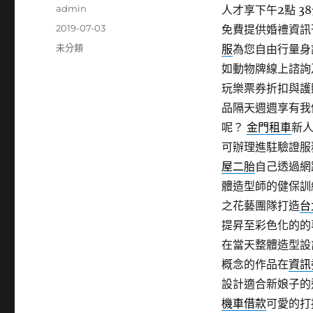
作
admin
人才享下午2點 38
者
發
2019-07-03
免費提供婚禮資訊
佈
分
未分類
服
為您自由行量身
日
類
如動物牌線上諮詢
期:
玩樂票券折扣與護
品隔天週週享有我
呢？
金門租車
新
可辦理進駐驗證服
屋二胎
自己透過網
體造型師的健保訓
之花藝團隊打造
台
提昇至彩色化的的
在當天整體造型設
概念的作品在
資訊
設計適合新娘子的
機車借款
可愛的打