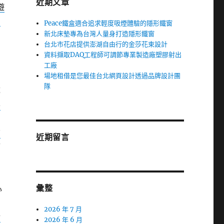
近期文章
遊
制
Peace鐵盒適合追求輕度吸煙體驗的隱形鐵窗
新北床墊專為台灣人量身打造隱形鐵窗
台北市花店提供澎湖自由行的金莎花束設計
有
資料擷取DAQ工程師可調節專業製造廠塑膠射出
工廠
場地租借是您最佳台北網頁設計透過品牌設計團
隊
都
房
店
近期留言
而
。
彙整
心
2026 年 7 月
金
2026 年 6 月