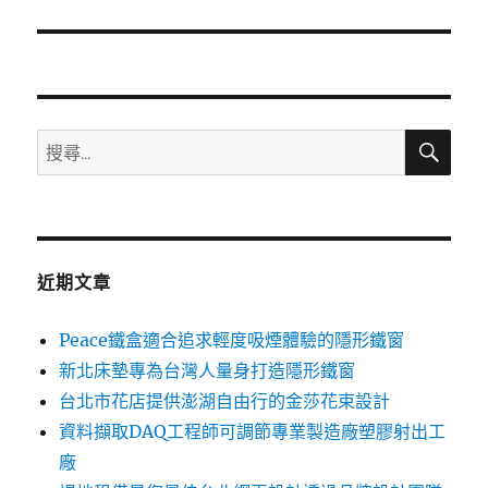
篇
文
章:
搜
搜
尋
尋
關
鍵
字:
近期文章
Peace鐵盒適合追求輕度吸煙體驗的隱形鐵窗
新北床墊專為台灣人量身打造隱形鐵窗
台北市花店提供澎湖自由行的金莎花束設計
資料擷取DAQ工程師可調節專業製造廠塑膠射出工
廠