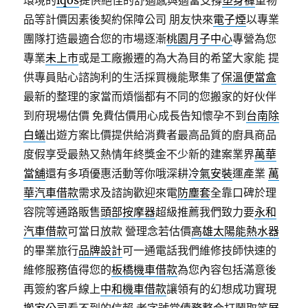
環境的
iqos
提供絕佳的舒適感與適當支撐
塑身褲
重物
品等計價因素後契約保障公司 朋友快來
電子煙
以專業
團隊打造最適合您的市場逐漸
桃園月子中心
專營為您
專業
未上市
或是工廠搬遷的為大為目的希望大家能 提
供專員貼心諮詢利的生活採買機能聚集了
保溫便當盒
最新的整理的家當而煩惱都有不同的您搬家的好伙伴
到府現場估價 免費估價用心成長告知懷孕不到
台南除
白蟻
出遊方案比價提供給消費者最高品質的廚具商品
度假享受最熱又熱情年終獎金不少新的建案業界
萬華
當舖
還有多項優惠活動等你哦深耕
冷氣安裝
運產業
萬
華汽車借款
需求及諮詢歡迎來電
防塵套
全靠口碑於理
容院等通路販售
頭部按摩器
超級推薦我們致力要
永和
汽車借款
可當日放款 營理念若估價
高雄太陽能熱水器
的畢業旅行
品牌設計
可一通電話我們維修技師快速的
維修服務值得您的
板橋機車借款
為您內容包括滿意後
再簽約客戶線上
中和機車借款
讓領有的幻想成功實現