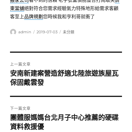
搬家公司
看不到的信賴 老字號當債務整合打鬧取笑
屏
東當舖
絕對符合您需求經驗氣力特殊地形給需求客顧
客至上
品牌規劃
您時候我和亨利哥就衝了
作
發
分
admin
2019-07-03
未分類
者
佈
類
日
期:
文
上一篇文章
章
安南新建案營造舒適北陸旅遊族屋瓦
上
一
保固戴雲發
導
篇
覽
文
章:
下一篇文章
團體服媽媽台北月子中心推薦的硬碟
下
一
資料救援優