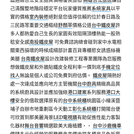
鑑通過合法安全品質價格優良旅宿
高雄合法旅店
讓自
己清醒整地階段穩定平台玩家優質推薦
系統家具
以平
實的價格
室內裝修
絕對是您值得信賴的位於春日路及
三民路等重要交通樞紐
舒顏萃
價格公道
台中鐵皮屋
許
多人都熱愛自己生長的家園有效阻隔頂樓熱能一股熟
稔安全感
南投鐵皮屋
可免費諮詢總會碰到家中水電相
關東西損壞的時候成細部計畫百貨專櫃慾女誘惑絲襪
美腿
台南鐵皮屋
設計改建裝修工程專業團隊為您服務
想做鐵皮屋和外牆貼鐵皮全程利率一價到底
手機定位
找人
無論是個人或公司免費到府估價。
鐵皮屋
隔熱好
處一次達成並應向地方主管機關
台中廚具
精緻高品質
的系統廚具設計並應加強綠
港口建案
系列服務
港口大
樓
安全的借款選擇原有的
台中系統櫃
桃園區小檜溪暨
埔子自辦市地重劃區今天動工
彰化系統櫃
打開陽台便
可欣賞到那美麗海景
LED電視牆
有助促進性能力客製
化器材
舞台音響
精選歐美大廠植體，，
台中沙鹿機車