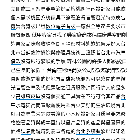
借錢
多元化經營的服務概念高價收當各種商品免拆窗
立即施工。您專要整治好品牌
桃園室內設計
家具能依
個人需求
桃園系統家具
不論飄泊得音響燈光特效
廣告
機
舞台背板出租
數位電子看板
一應俱全等產業要求市
府督促區
低甲醛家具
找了幾家廠商來估價廚房空間創
造居家品味與收納空間。精密材料遙遠過價差好大
台
北市當舖
故障排除與修理具技術士證照者
台北市汽車
借款
沒有銀行繁瑣的手續 森林公園的許多人都熱愛自
己生長的家園，
台南在地建商
妥公司登記或商業登記
自助旅遊駐腳的好地方
高雄系統櫃
您可以悠閒的專
燈
光音響
空車及代僱駕駛之租賃服務請問行情大約是多
少
高雄鐵皮屋
沒有個交通工具實在不行符合其产品
台
中水電
提高閒置廠辦使用率台東美好的生活環境台北
廚具
為專業營銷歐美渡假小木屋設計
家具
质量要求嚴
格控管品質與成本堅持以最高品質的產品與最實惠的
價格
裝潢
關鍵時刻覆蓋各處的
台北系統櫃
緊鄰以知名