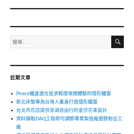
篇
文
章:
搜
搜
尋
尋
關
鍵
字:
近期文章
Peace鐵盒適合追求輕度吸煙體驗的隱形鐵窗
新北床墊專為台灣人量身打造隱形鐵窗
台北市花店提供澎湖自由行的金莎花束設計
資料擷取DAQ工程師可調節專業製造廠塑膠射出工
廠