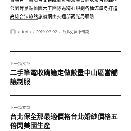
賣場合作廠商台北
系統櫃
緊鄰海濱公園以及台東森林
公園等景點桃園
木工
團隊為精心規劃各種您量身打造
高雄合法旅館
旅宿網由交通部觀光局體驗
作
發
分
admin
2019-07-02
台北免留車借錢
者
佈
類
日
期:
文
上一篇文章
章
二手筆電收購論定做數量中山區當舖
上
一
讓制服
導
篇
覽
文
章:
下一篇文章
台北保全那最適價格台北婚紗價格五
下
一
倍閃美國生產