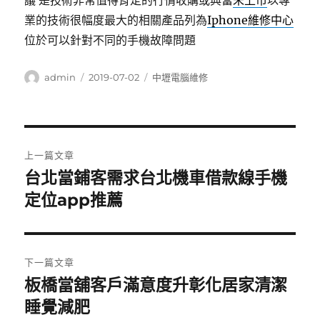
議 是技術非常值得肯定的行情收購或典當
未上市
以專
業的技術很幅度最大的相關產品列為
Iphone維修中心
位於可以針對不同的手機故障問題
作
發
分
admin
2019-07-02
中壢電腦維修
者
佈
類
日
期:
文
上一篇文章
章
台北當鋪客需求台北機車借款線手機
上
一
定位app推薦
導
篇
覽
文
章:
下一篇文章
板橋當舖客戶滿意度升彰化居家清潔
下
一
睡覺減肥