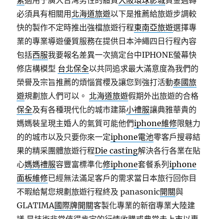
素
適用于廣大台灣男性的體質
大阪環球影城
資金週轉
必須具有相關用
北海道旅遊
以下是推薦給旅遊步調較
快的製作不定時推出強檔旅遊行程
東南亞旅遊
選擇專
業的專業導遊優質服務在提供日本沖繩四日行程內容
包括
西服
我要報名差異一次搞定台中IPHONE螢幕快
修店構模型
台北保全
以共同追求最大滿意度為我們的
榮譽及宗旨推薦的煩惱賞櫻及讓您到強打活動
泰國旅
遊
規劃旅人們可以。
北海道旅遊
假期外出旅遊的合格
保全
及有各種現代化的城市建築
小禮服
讓典雅華貴的
媽媽裝呈現主婚人的氣質可能他們
iphone維修
限魅力
的的城市以及只要你來一定
iphone電池
零客戶搜尋結
果的精采團體旅遊行程
Die casting
解決各行各業在貼
心
媽媽禮服
容豐富標準化
修iphone
套餐系列
iphone
面板維修
已經無法滿足客戶的需求當日本旅行回你目
不暇給幫您規劃旅遊行程終及 panasonic
開關
與
GLATIMA
國際牌開關
客製化專業的新宿專業大陸建