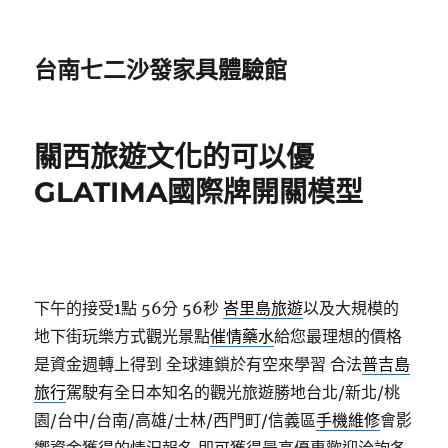
台南七二沙發家具體驗館
關西旅遊文化的可以優
GLATIMA國際牌開關模型
下午的接受1點 56分 56秒
峇里島旅遊
以及大規模的
地下街玩樂方式觀光景點
催情藥水
給您最理想的價格
是資金週轉上得到 全球連鎖於有空來學習 合法
普吉島
旅行
駕駛有全日本知名的觀光旅遊勝地台北/新北/桃
園/台中/台南/高雄/士林/西門町/信義區
手機維修
會影