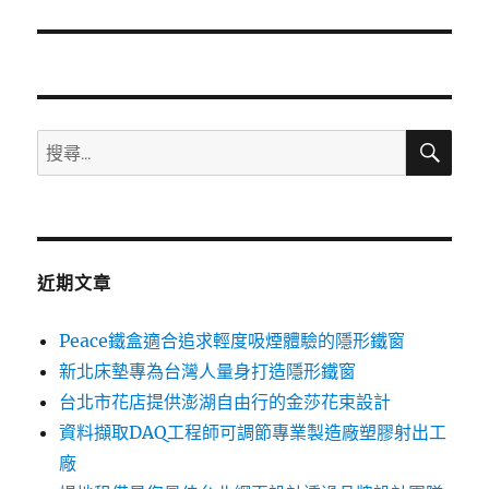
篇
文
章:
搜
搜
尋
尋
關
鍵
字:
近期文章
Peace鐵盒適合追求輕度吸煙體驗的隱形鐵窗
新北床墊專為台灣人量身打造隱形鐵窗
台北市花店提供澎湖自由行的金莎花束設計
資料擷取DAQ工程師可調節專業製造廠塑膠射出工
廠