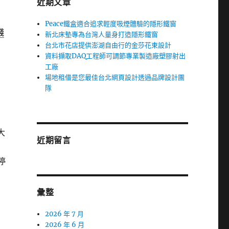
近期文章
Peace鐵盒適合追求輕度吸煙體驗的隱形鐵窗
錢
新北床墊專為台灣人量身打造隱形鐵窗
台北市花店提供澎湖自由行的金莎花束設計
資料擷取DAQ工程師可調節專業製造廠塑膠射出
工廠
場地租借是您最佳台北網頁設計透過品牌設計團
隊
大
近期留言
停
彙整
高
2026 年 7 月
的
2026 年 6 月