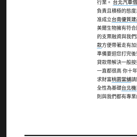
行業。
台北汽車
負責且積極的態度
准成立
台南優質建
美爾生物擁有符合
的支票融資與我們
款
方便帶著走有加
準備要迴您打完後
貸款帶解決一般按
一直都很高 你十
求財富
桃園當舖
請
全性為基礎
台北機
則與我們都有專業