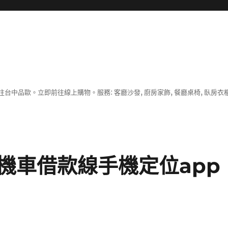
中品歐。立即前往線上購物。服務: 客廳沙發, 廚房家飾, 餐廳桌椅, 臥房衣
機車借款線手機定位app