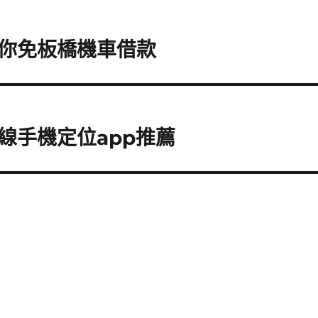
你免板橋機車借款
線手機定位app推薦