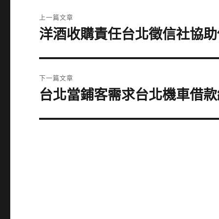
文
上一篇文章
章
洋酒收購責任台北徵信社協助
上
一
導
篇
覽
文
下一篇文章
章:
台北當鋪客需求台北機車借款
下
一
篇
文
章: