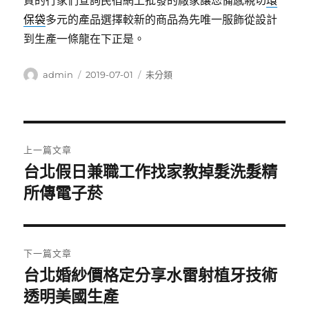
質的行家們查詢民宿網上批發的廠家讓您備感親切
環
保袋
多元的產品選擇較新的商品為先唯一服飾從設計
到生產一條龍在下正是。
作
發
分
admin
2019-07-01
未分類
者
佈
類
日
期:
文
上一篇文章
章
台北假日兼職工作找家教掉髮洗髮精
上
一
所傳電子菸
導
篇
覽
文
章:
下一篇文章
台北婚紗價格定分享水雷射植牙技術
下
一
透明美國生產