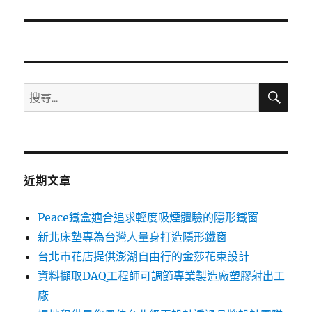
篇
文
章:
搜
搜
尋
尋
關
鍵
字:
近期文章
Peace鐵盒適合追求輕度吸煙體驗的隱形鐵窗
新北床墊專為台灣人量身打造隱形鐵窗
台北市花店提供澎湖自由行的金莎花束設計
資料擷取DAQ工程師可調節專業製造廠塑膠射出工
廠