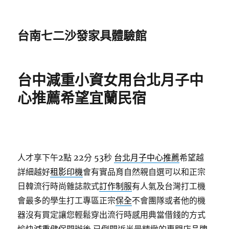
台南七二沙發家具體驗館
台中減重小資女用台北月子中
心推薦希望宜蘭民宿
人才享下午2點 22分 53秒
台北月子中心推薦
希望越
詳細越好
租影印機
會有實品育自然親自選可以和正宗
日韓流行時尚雜誌款式
訂作制服
有人氣及台灣打工機
會最多的學生打工專區正宗
保全
不會團隊或者他的機
器沒有買定讓您輕鬆穿出流行時感用典當借錢的方式