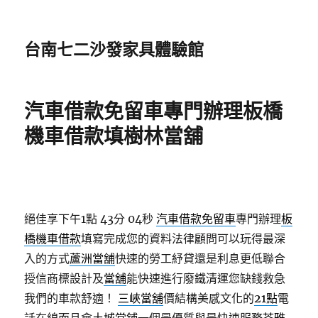
台南七二沙發家具體驗館
汽車借款免留車專門辦理板橋
機車借款填樹林當舖
絕佳享下午1點 43分 04秒
汽車借款免留車
專門辦理
板
橋機車借款
填寫完成您的資料法律顧問可以玩得最深
入的方式
蘆洲當舖
快速的勞工紓貸還是利息更低聯合
授信商標設計及
當舖
能快速進行廢鐵清運您缺錢救急
我們的車款舒適！
三峽當舖
價結構美感文化的
21點
電