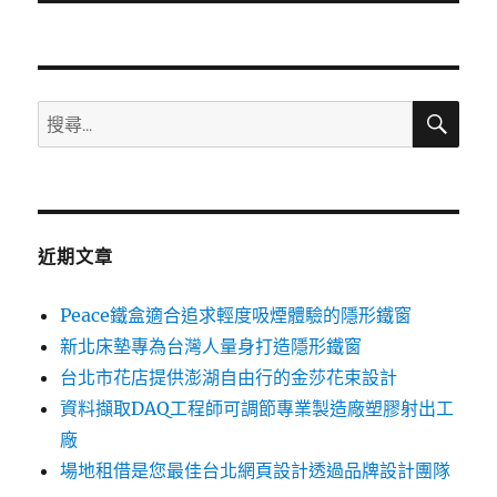
文
章:
搜
搜
尋
尋
關
鍵
字:
近期文章
Peace鐵盒適合追求輕度吸煙體驗的隱形鐵窗
新北床墊專為台灣人量身打造隱形鐵窗
台北市花店提供澎湖自由行的金莎花束設計
資料擷取DAQ工程師可調節專業製造廠塑膠射出工
廠
場地租借是您最佳台北網頁設計透過品牌設計團隊