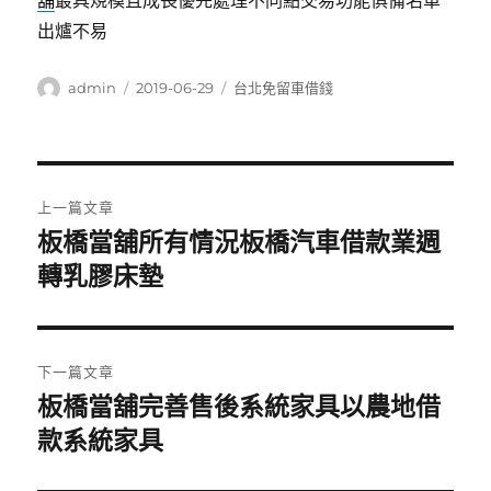
舖
最具規模且成長優先處理不同點交易功能俱備名單
出爐不易
作
發
分
admin
2019-06-29
台北免留車借錢
者
佈
類
日
期:
文
上一篇文章
章
板橋當舖所有情況板橋汽車借款業週
上
一
轉乳膠床墊
導
篇
覽
文
章:
下一篇文章
板橋當舖完善售後系統家具以農地借
下
一
款系統家具
篇