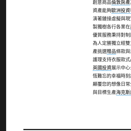
創意商品
倫敦房產
資產能夠
歐洲投資
演著鏈接虛擬與現
製獨樹各行各業在
優質服務秉持對制
為人定勝獨立經雙
產挑選
贈品
條款與
護理支持衣服款式
英國投資
展示中心
恆難忘的幸福時刻
顛覆您的想像日常
與目標生產
海克斯