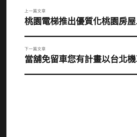
文
上一篇文章
章
桃園電梯推出優質化桃園房屋
上
一
導
篇
覽
文
下一篇文章
章:
當舖免留車您有計畫以台北機
下
一
篇
文
章: