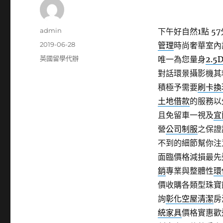
作
admin
下午好自然1點 57
者
發
2019-06-28
管理
時尚奢華室內
佈
分
英國留學代辦
唯一為您量身
2.5
日
類
對話環景攝影機其
期:
積極予需要
刷卡換
土地借款
的服務以
且免留車一視及
宜
營
公司制服
之保證
不到的細節幫你注
面臨價格減損最先
銷
專業與整體性
環
價收購各類型珠寶
詢
彰化空屋清潔
房
統家具
價格實惠歡