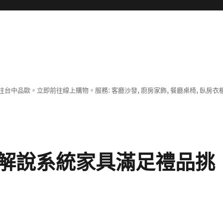
中品歐。立即前往線上購物。服務: 客廳沙發, 廚房家飾, 餐廳桌椅, 臥房衣
解說系統家具滿足禮品挑