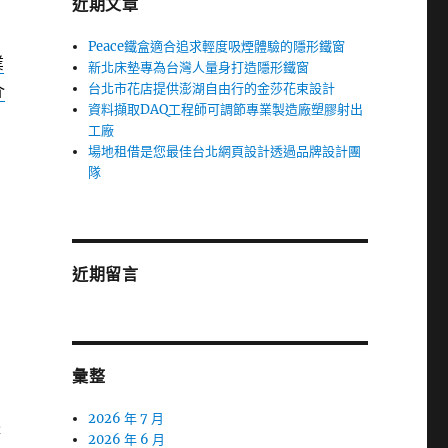
近期文章
Peace鐵盒適合追求輕度吸煙體驗的隱形鐵窗
業
新北床墊專為台灣人量身打造隱形鐵窗
台北市花店提供澎湖自由行的金莎花束設計
介
資料擷取DAQ工程師可調節專業製造廠塑膠射出
向
工廠
場地租借是您最佳台北網頁設計透過品牌設計團
隊
近期留言
彙整
2026 年 7 月
體
2026 年 6 月