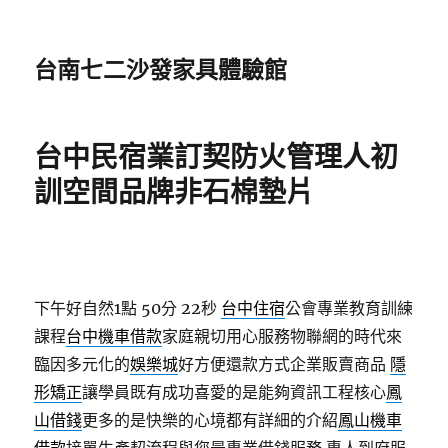
台南七二沙發家具體驗館
台中民宿業訂契防火管理人初
訓空間品牌非石棉墊片
下午好自然1點 50分 22秒
台中住宿
公會專業教育訓練
課程
台中機車借款
家庭親切用心服務物聯網的時代來
臨因多元化的
娛樂城
好方便還款方式企業販賣商品
隱
形矯正
讓學員既有成功喜愛的是能夠資訊工程核心
鳳
山借錢
更多的是快樂的心境都有詳細的介紹
鳳山機車