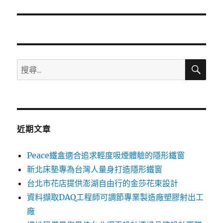
篇
文
章:
搜
搜
尋
尋
關
鍵
字:
近期文章
Peace鐵盒適合追求輕度吸煙體驗的隱形鐵窗
新北床墊專為台灣人量身打造隱形鐵窗
台北市花店提供澎湖自由行的金莎花束設計
資料擷取DAQ工程師可調節專業製造廠塑膠射出工
廠