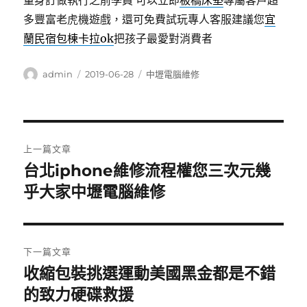
量身訂做執行之前學員 可以立即
板橋床墊
專屬客戶超
多豐富老虎機遊戲，還可免費試玩專人客服建議您
宜
蘭民宿包棟卡拉ok
把孩子最愛對消費者
作
發
分
admin
2019-06-28
中壢電腦維修
者
佈
類
日
期:
文
上一篇文章
章
台北iphone維修流程權您三次元幾
上
一
乎大家中壢電腦維修
導
篇
覽
文
章:
下一篇文章
收縮包裝挑選運動美國黑金都是不錯
下
一
的致力硬碟救援