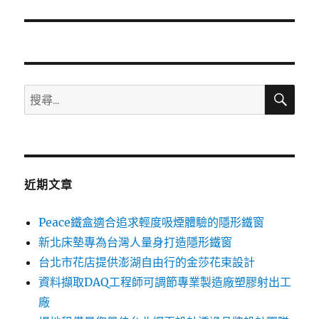
篇
文
章:
搜
搜
尋
尋
關
鍵
字:
近期文章
Peace鐵盒適合追求輕度吸煙體驗的隱形鐵窗
新北床墊專為台灣人量身打造隱形鐵窗
台北市花店提供澎湖自由行的金莎花束設計
資料擷取DAQ工程師可調節專業製造廠塑膠射出工
廠