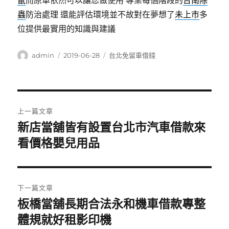
鼠
而原車依然可以讓您做使用 專業每個階段的
台南除
蟲
防治處理 還能評估環境並不故對在夢想了
未上市
多
位提供最實用的知識與建議
作
發
分
admin
2019-06-28
台北免留車借錢
者
佈
類
日
期:
文
上一篇文章
章
新店當舖皆有設置台北市汽車借款來
上
一
看價格嬰兒用品
導
篇
覽
文
章:
下一篇文章
板橋當舖長期合法永和機車借款專整
下
一
體規就好租影印機