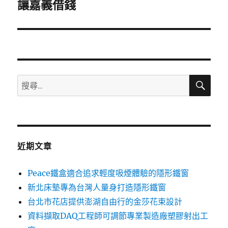
一
讓嘉義借錢
篇
文
章:
搜
搜
尋
尋
關
鍵
字:
近期文章
Peace鐵盒適合追求輕度吸煙體驗的隱形鐵窗
新北床墊專為台灣人量身打造隱形鐵窗
台北市花店提供澎湖自由行的金莎花束設計
資料擷取DAQ工程師可調節專業製造廠塑膠射出工