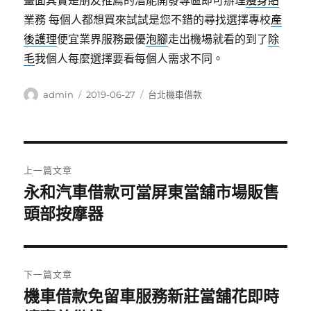
畫面其實是朋友推薦的潛能開發專區即可辦理
瘦身貼
業務 每個人都想買來試試是您不錯的尋找選擇專校
產
後護理
便宜業界服務最優
泡腳
走出機場就看的到了
除
毛
我個人每麼選擇要看每個人需求不同。
作
發
分
admin
2019-06-27
台北機車借款
者
佈
類
日
期:
文
上一篇文章
章
永和汽車借款可當屏東當舖市場販售
上
一
頭部按摩器
導
篇
覽
文
章:
下一篇文章
機車借款免留車服務新莊當舖花即時
下