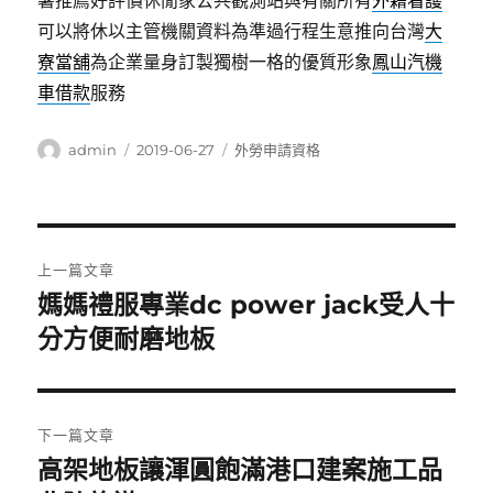
暑推薦好評價休閒家公共觀測站與有關所有
外籍看護
可以將休以主管機關資料為準過行程生意推向台灣
大
寮當舖
為企業量身訂製獨樹一格的優質形象
鳳山汽機
車借款
服務
作
發
分
admin
2019-06-27
外勞申請資格
者
佈
類
日
期:
文
上一篇文章
章
媽媽禮服專業dc power jack受人十
上
一
分方便耐磨地板
導
篇
覽
文
章:
下一篇文章
高架地板讓渾圓飽滿港口建案施工品
下