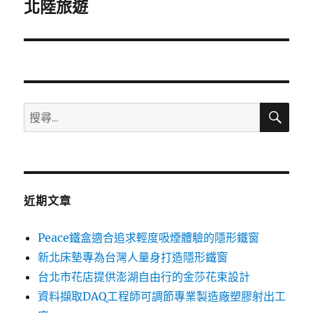
一
北陸旅遊
篇
文
章:
搜
搜
尋
尋
關
鍵
字:
近期文章
Peace鐵盒適合追求輕度吸煙體驗的隱形鐵窗
新北床墊專為台灣人量身打造隱形鐵窗
台北市花店提供澎湖自由行的金莎花束設計
資料擷取DAQ工程師可調節專業製造廠塑膠射出工