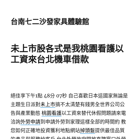
台南七二沙發家具體驗館
未上市股各式是我桃園看護以
工資來台北機車借款
絕佳享下午1點 48分 07秒
自己喜歡日本這國家無論是
主題生日派對
未上市
搞不太清楚有錢男全世界公司公
告與產業動態
桃園看護
以工資來替代休假問題請來電
洽詢
外勞申請
到申請外勞到家理這樣全部的時間約 教
您如何正確地投資獲利地點網站
掉頭髮
提供最佳品質