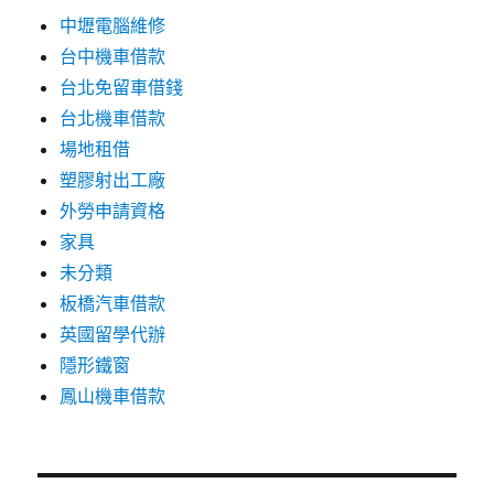
中壢電腦維修
台中機車借款
台北免留車借錢
台北機車借款
場地租借
塑膠射出工廠
外勞申請資格
家具
未分類
板橋汽車借款
英國留學代辦
隱形鐵窗
鳳山機車借款