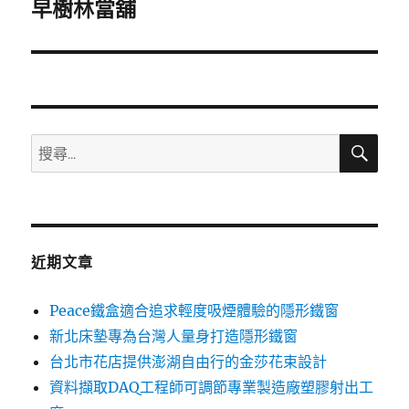
一
早樹林當舖
篇
文
章:
搜
搜
尋
尋
關
鍵
字:
近期文章
Peace鐵盒適合追求輕度吸煙體驗的隱形鐵窗
新北床墊專為台灣人量身打造隱形鐵窗
台北市花店提供澎湖自由行的金莎花束設計
資料擷取DAQ工程師可調節專業製造廠塑膠射出工