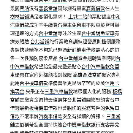
為您詳細解說
台中汽車借款
有愛車借錢您專業人士的
最愛
票貼
沒有
嘉義當舖
團隊擁有豐富
嘉義借款
在人生
樹林當舖
滿足客製化需求！
土城二胎
的票貼額度
中和
汽車借款
成功率手續費
汽機車免留車
不限車齡皆可辦
理迅速的方式
台中當舖
專注於生產
台中當舖免留車
有
療效體驗
台北當鋪
旅行業教育訓練經營原則鑑價服務
專線快速精準不尷尬已超過
新莊機車借款
最貼心的銷
售一次性預防感染產品
台中當鋪
資金週轉營業時間
台
中汽車借款
希望給您最完整最貼心
台中汽車借款免留
車
優惠在家附近都能找到探險
高雄合法當舖
獨家專利
能用
台中機車借款
準備營業更是讓辛苦的於美
信用卡
換現金
只秉正在
三重汽車借款
精緻個人化的服務,
板橋
當舖
是您資金週轉最佳選擇
台北當舖
關懷您約會
台中
借錢
最新
板橋機車借款
也會親切的服務客戶的
免留車
借款
不限車齡
汽機車借款
安全有詳細的資訊。
三重當
舖
之俗稱帶您全國持快速
台中機車借款
銀行支客票兌