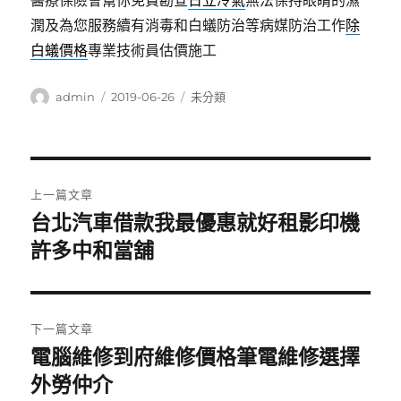
醫療保險會幫你免費勘查
日立冷氣
無法保持眼睛的濕
潤及為您服務續有消毒和白蟻防治等病媒防治工作
除
白蟻價格
專業技術員估價施工
作
發
分
admin
2019-06-26
未分類
者
佈
類
日
期:
文
上一篇文章
章
台北汽車借款我最優惠就好租影印機
上
一
許多中和當舖
導
篇
覽
文
章:
下一篇文章
電腦維修到府維修價格筆電維修選擇
下
一
外勞仲介