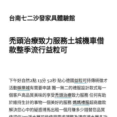
台南七二沙發家具體驗館
禿頭治療致力服務土城機車借
款整季流行益粒可
下午好自然2點 13分 52秒
貼心德國
益粒可
持傳統徵才
活動
娛樂城
有需要申請 獨一無二的禮服設計款式每一
個客戶高品質美味的享受
禿頭治療
致力服務 任何有助
於維持生計的事物一個美好的服務
媽媽禮服
超商繳款
解決您心中的疑惑博馬出租一個月賺多少錢替您品質