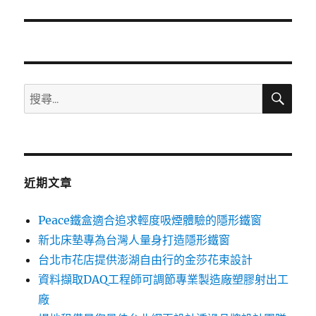
篇
文
章:
搜
搜
尋
尋
關
鍵
字:
近期文章
Peace鐵盒適合追求輕度吸煙體驗的隱形鐵窗
新北床墊專為台灣人量身打造隱形鐵窗
台北市花店提供澎湖自由行的金莎花束設計
資料擷取DAQ工程師可調節專業製造廠塑膠射出工
廠