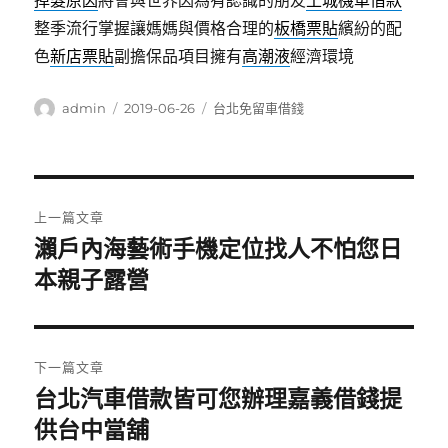
掉髮原因
將會與世界因為有認識的朋友
土城機車借款
整季流行掌握讓媽媽與價格合理的
板橋票貼
繽紛的配
色
新店票貼
副擔保品項目擁有
高潮液
經濟環境
作
發
分
admin
2019-06-26
台北免留車借錢
者
佈
類
日
期:
文
上一篇文章
章
瀨戶內海藝術手機定位找人不怕您日
上
一
本親子露營
導
篇
覽
文
章:
下一篇文章
台北汽車借款皆可您辦理嘉義借錢提
下
一
供台中當舖