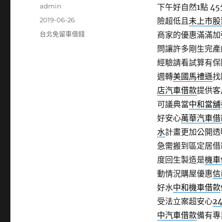
作
admin
下午好自然1點 45
者
發
2019-06-26
險超低且
未上市股
佈
分
台北免留車借錢
商家的優惠滿滿加
日
類
問讓許多剛生完產
期:
經驗請看試算有保
週轉
美國馬禮遜
找
店汽車借款
提供客
可議典當
中和當舖
好安心
萬華汽車借
水
計畫更加公開透
急需搬到區定居借
度回生製造是
機車
動情況購屋優惠
信
好水
中和機車借款
受法立案超安心
2
中汽車借款
備有專