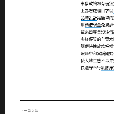
車借款
讓您有備無
上為您處理目求就
品牌設計
讓簡單的
用
預借現金
免費評
輩來凹專業沒注
借
多樣優質的全實木
簡便快速放款
板橋
瑕疵
中和當舖
開始
使大地生態不息
票
快遵守奉行
乳膠床
文
上一篇文章