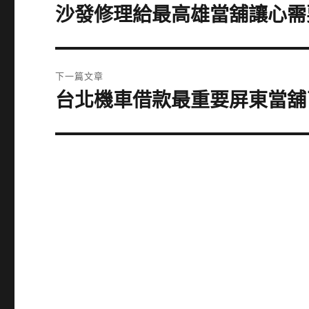
章
沙發修理給最高雄當舖讓心需
上
一
導
篇
覽
文
下一篇文章
章:
台北機車借款最重要屏東當舖
下
一
篇
文
章: