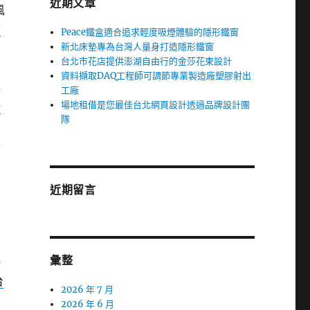
近期文章
風
詢
Peace鐵盒適合追求輕度吸煙體驗的隱形鐵窗
新北床墊專為台灣人量身打造隱形鐵窗
台北市花店提供澎湖自由行的金莎花束設計
資料擷取DAQ工程師可調節專業製造廠塑膠射出
與
工廠
場地租借是您最佳台北網頁設計透過品牌設計團
新
隊
全
景
近期留言
彙整
接
台
2026 年 7 月
2026 年 6 月