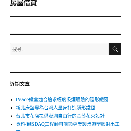
一
房屋借貸
篇
文
章:
搜
搜
尋
尋
關
鍵
字:
近期文章
Peace鐵盒適合追求輕度吸煙體驗的隱形鐵窗
新北床墊專為台灣人量身打造隱形鐵窗
台北市花店提供澎湖自由行的金莎花束設計
資料擷取DAQ工程師可調節專業製造廠塑膠射出工