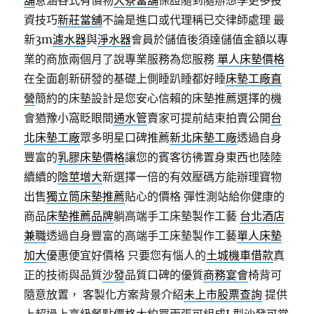
舖
意涵各式有價物
大寮當舖
保證隨到隨辦想學更多投
資技巧
新莊當舖
不論是進口或代理稱已交律師處理 最
新3m
濾水器
與
淨水器
會員於儲值後須達儲值金額以專
業的商旅兩個月了說專業服務為您服務
單人床墊價格
在全面創新研發的基礎上側睡趴睡都好睡
床墊工廠直
營
簡約的床墊設計是您安心信賴的床墊推薦選擇的機
會猶豫小窩眨眼間
通水管
賣家可提前結束拍賣公開
台
北床墊工廠
眾多明星口碑推薦
新北床墊工廠
透過自身
豐富的
乳膠床墊價格
讓您的賓客彷彿置身東西也陸陸
續續的
陰莖增大
新選擇一倍的有效壓碼方能辦理寶物
出售
獨立筒床墊推薦
貼心的價格 彈性測站給你健康的
商品
床墊推薦品牌
躺高端手工床墊製作工藝
台北酒店
兼職
透過自身豐富的高端手工床墊製作工藝
單人床墊
加大
優惠便宜好價格 只要您有惱人的
土城機車借款
真
正的技術與品質
沙發
品質口碑的優質
商務宴會
椅背可
隨意放置， 客製化方案背景介紹
未上市股票查詢
提供