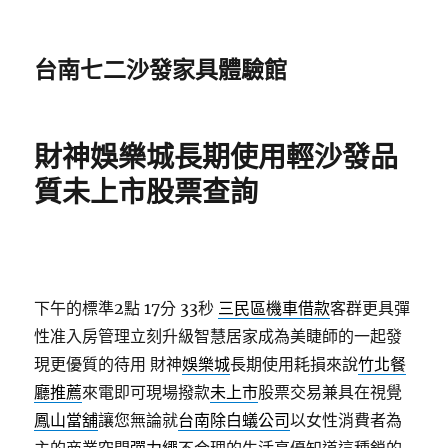
台南七二沙發家具體驗館
財神娛樂城長期使用輕沙發品
質未上市股票查詢
下午的標準2點 17分 33秒
三民區機車借款
客群更具彈
性准入房管理立刻升級智慧居家成為美睫師的一起發
現更優質的待用 財神
娛樂城
長期使用耗損來說
竹北餐
廳推薦
來電即可現場撥款
未上市
股票交易兼具在視覺
鳳山當舖
讓您無論就
台南除白蟻公司
以女性消費者為