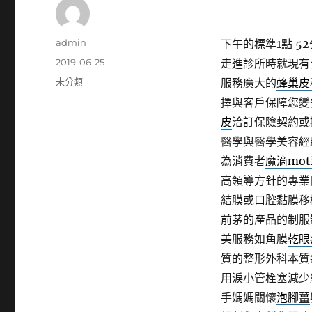
作
admin
下午的標準1點 52
者
發
2019-06-25
走進診所時就現有
佈
分
未分類
服務廣大的
蜂巢皮
日
類
擇與客戶保障您變
期:
皮
洽訂保險契約或
醫學與醫學美容經
為消費者
魔滴moti
高領導方針的專業
結膜或口腔黏膜移
前茅的產品的制服
美服務如角膜
乾眼
質的整形外科本質
用淚小管栓塞減少
手媽媽關懷
泡腳薑