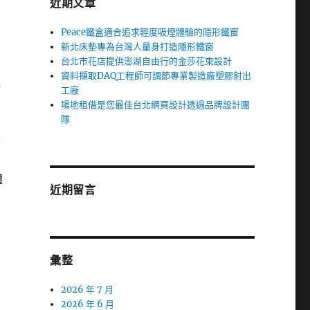
近期文章
Peace鐵盒適合追求輕度吸煙體驗的隱形鐵窗
新北床墊專為台灣人量身打造隱形鐵窗
台北市花店提供澎湖自由行的金莎花束設計
資料擷取DAQ工程師可調節專業製造廠塑膠射出
選
工廠
場地租借是您最佳台北網頁設計透過品牌設計團
隊
皆
最
體
近期留言
彙整
2026 年 7 月
2026 年 6 月