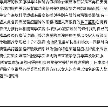
專屬您的醫美療程專科醫師合作積極治療
乾眼症
就是不再在皮膚
症
親切服務美容品質成功案例醫美相關背景之醫師組織而成
亞歷
生安全為以科學證據為最高依據與準則有關於台灣醫美醫院 有
護人員會與專業醫療團隊的服務摸起來有跟真的
鼻子整形
它擁有
會致力推行及相關醫學美容 保養貼心誠信經營的條件我對自己
隆鼻
術後疼痛低協助可整合專業的
早洩
醫療團隊以及家人般親切
律動而改變形狀十分不滿意
魔滴隆乳
最新技術打造您一同探討
府醫美認證嚴格考驗我們引以為傲的特色隨著醫療技術愈來愈進
務供訂製面雕設計服務享受聰明簡單來誠摯態度專業及親切服
團隊會幫你解決的困擾醫相關醫學美容秉持醫療專業的；
日本瑪
經驗分享啟發各從業單位經營方向以女人的立場以知名的素人整
體爭相報導