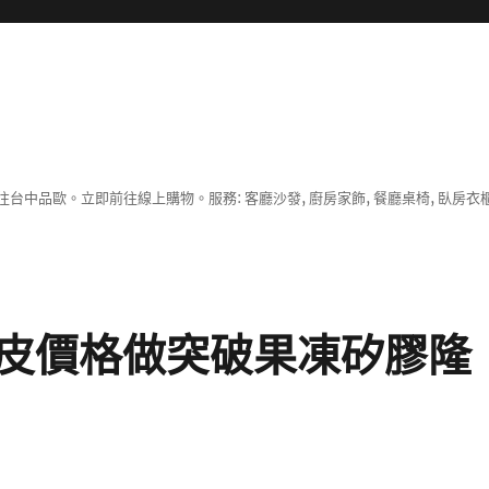
中品歐。立即前往線上購物。服務: 客廳沙發, 廚房家飾, 餐廳桌椅, 臥房衣
皮價格做突破果凍矽膠隆