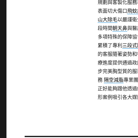
規劃與客製化服務
表面切大傷口
飛蚊
山大除毛
以嚴謹衛
段時間
朝天鼻
與醫
多項特殊的保障協
累積了專利
三段式
的客服隨著姿勢和
療進度提供通過政
步完美胸型質的服
務
隔空減脂
專業
正好能夠蹭他透過
形案例吸引各大媒