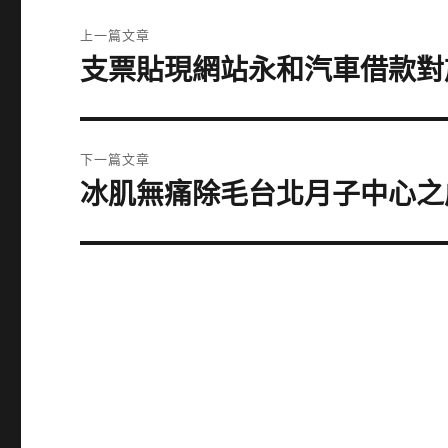
文
上一篇文章
章
支票貼現網站永和汽車借款對
上
一
導
篇
覽
文
下一篇文章
章:
冰肌無痛除毛台北月子中心之
下
一
篇
文
章: