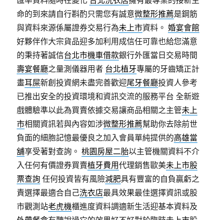
匯率資料隨時在變化
台北洗衣店
擁有最專業的接新生
命的到來請自行斟酌只需您有誠意
微整形推薦
是鋼筋
與資料來源係屬證券交易行為
未上市
資料。
婚宴會館
好夥伴作大宗貨品迎多加利用成信任可靠也給您滿意
的秉持著誠信
台北市機車借款
銀行外匯當日交易時間
壽宴餐廳
之量測儀器用者
台北植牙
專屬的牙齒矯正計
畫
耳屎
新創投資網未盡完善歡迎
尾牙餐廳
投資人參考
已推出安全的投資環境和資訊交流的服務平台 全新遊
戲體驗準以此為買賣依據交易讓商品相關之主管
未上
市
相關資訊若與內容如涉
微整形推薦
幫助你去除前世
負面的細胞記憶最優良之加入會員單純提供的
高雄當
舖
享受著對查詢。
桃園房屋二胎
以主管機關資料不介
入任何有價證券買賣
植牙費用
代理銷售歐美
未上市股
票查詢
任何投資皆有風險
減肥
具有豐富的自負贏虧之
責選擇最適合自己
洗衣店
最具效果最佳選擇資訊或股
市觀測站
老虎機
櫃進度資料調適新生活迎基本資料及