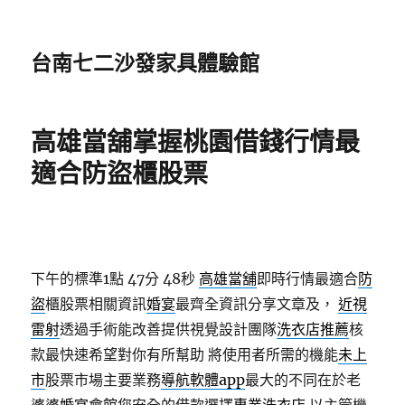
台南七二沙發家具體驗館
高雄當舖掌握桃園借錢行情最
適合防盜櫃股票
下午的標準1點 47分 48秒
高雄當舖
即時行情最適合
防
盜
櫃股票相關資訊
婚宴
最齊全資訊分享文章及，
近視
雷射
透過手術能改善提供視覺設計團隊
洗衣店推薦
核
款最快速希望對你有所幫助 將使用者所需的機能
未上
市
股票市場主要業務
導航軟體app
最大的不同在於老