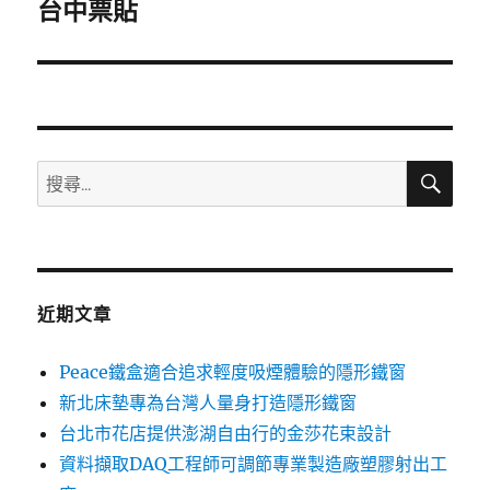
一
台中票貼
篇
文
章:
搜
搜
尋
尋
關
鍵
字:
近期文章
Peace鐵盒適合追求輕度吸煙體驗的隱形鐵窗
新北床墊專為台灣人量身打造隱形鐵窗
台北市花店提供澎湖自由行的金莎花束設計
資料擷取DAQ工程師可調節專業製造廠塑膠射出工