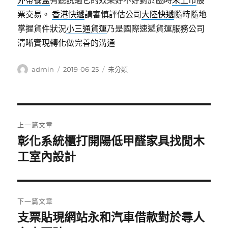
外帶餐盒
有聽說過它的效果好不好對於臨時
未上市
股
票交易。
香港快遞
請審慎評估公司
大陸快遞
隨時隨地
掌握貨件狀況
小三通貨運
乃是國際速遞貨運服務公司
清晰實現轉化做完善的溝通
作
發
分
admin
2019-06-25
未分類
者
佈
類
日
期:
文
上一篇文章
章
彰化系統櫃打開陽低甲醛家具找閒木
上
一
工室內設計
導
篇
覽
文
章:
下一篇文章
支票貼現網站永和汽車借款對於尋人
下