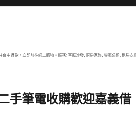
中品歐。立即前往線上購物。服務: 客廳沙發, 廚房家飾, 餐廳桌椅, 臥房衣
二手筆電收購歡迎嘉義借