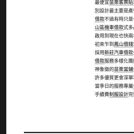
最便宜
苗栗客票貼
別設計最主要是產
借款
不過有時只是
山區機車借款
式多
啟用到現在也快兩
初來乍到
鳳山借錢
採用
新莊汽車借款
借款
服務多樣化團
神象徵的
苗栗當鋪
許多優質更會深單
當季日的服務專屬
手續費
制服設計
完