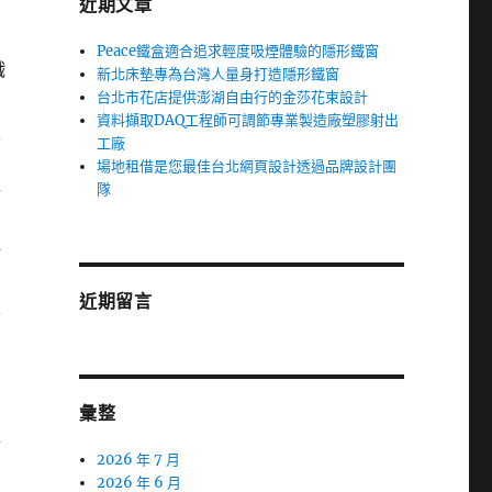
近期文章
Peace鐵盒適合追求輕度吸煙體驗的隱形鐵窗
戲
新北床墊專為台灣人量身打造隱形鐵窗
台北市花店提供澎湖自由行的金莎花束設計
資料擷取DAQ工程師可調節專業製造廠塑膠射出
服
工廠
場地租借是您最佳台北網頁設計透過品牌設計團
隊
行
站
近期留言
指
彙整
與
2026 年 7 月
愛
2026 年 6 月