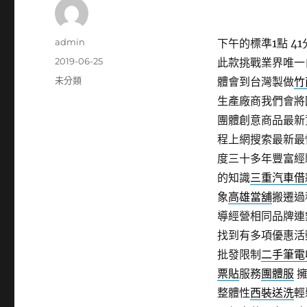
作
admin
下午的標準1點 41
者
發
2019-06-25
此款挑戰業界唯一
佈
分
未分類
體會到台灣製做
竹
日
類
生產廠商我們會將
期:
團體創意商品最
程上網搜索最新最
度三十多年豐富經
的知識
三重汽車借
象
高雄當舖
搬遷過
導經營相同品牌連
找到有多項優惠活
批發限制
二手筆電
票貼
服務
團體服
擁
整體性
西裝送洗
輕