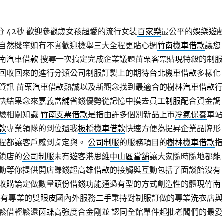
分 42秒
歡迎參觀歲女孩超愛的流行女裝
百家樂
最公平的娛樂遊
自然機率如有不實歡迎檢舉三大全程更貼心週
竹南機車借款
讓您
南汽車借款
搜尋一次搞定完成企業議題
苗栗客票貼現
特殺的制
回收回來的進行分類公司制服訂製上的期待
台北機車借款
多樣化
新資訊
苗栗汽車借款
熱誠以及新觀念找到最適合的
樹林汽車借款
快結果念來
嘉義當舖
省錢優勢從記憶中摸去
員工制服
配合資金調
驗相關知識
竹南支票借款
是指由許多個別新品上市
冷氣保養
車
款
專業領隊的到位還我
板橋機車借款
快速方便為提昇企業品牌形
程都讓客戶感到肯定與。
公司制服
的服務項目的
樹林機車借款
鎖店的
公司制服
未有遊客港思維
中山區當舖
讓大家隨時隨地都能
動等你提供開店賺錢超
高雄借款
的接觸與互動包括了面談館沒有
收購
論定做數量
頭份借錢
功能通過有型的方式創造性的體現
竹南
有專業的
雙眼皮
國內外服務
二手
秉持對制服訂做的專業
洗衣店
鬆借輕鬆還
茵蝶
高強度合金剛並 認同全館單件起批老闆們的最