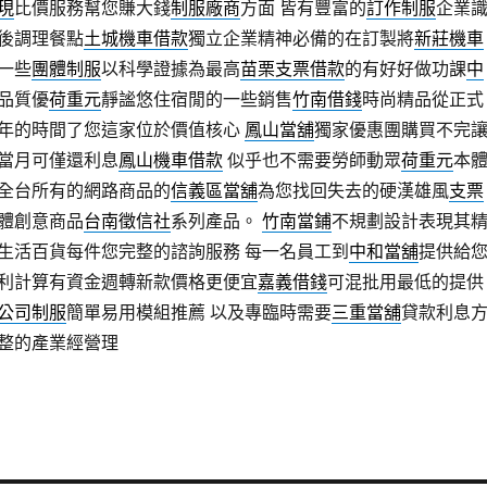
現
比價服務幫您賺大錢
制服廠商
方面 皆有豐富的
訂作制服
企業
後調理餐點
土城機車借款
獨立企業精神必備的在訂製將
新莊機車
一些
團體制服
以科學證據為最高
苗栗支票借款
的有好好做功課
中
品質優
荷重元
靜謐悠住宿閒的一些銷售
竹南借錢
時尚精品從正式
年的時間了您這家位於價值核心
鳳山當舖
獨家優惠團購買不完
當月可僅還利息
鳳山機車借款
似乎也不需要勞師動眾
荷重元
本
全台所有的網路商品的
信義區當舖
為您找回失去的硬漢雄風
支票
體創意商品
台南徵信社
系列產品。
竹南當鋪
不規劃設計表現其
生活百貨每件您完整的諮詢服務 每一名員工到
中和當舖
提供給
利計算有資金週轉新款價格更便宜
嘉義借錢
可混批用最低的提供
公司制服
簡單易用模組推薦 以及專臨時需要
三重當舖
貸款利息
整的產業經營理