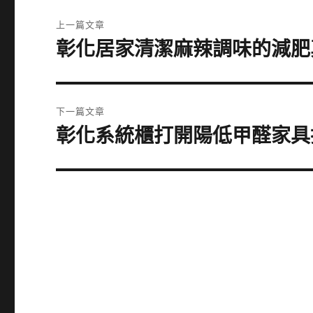
文
上一篇文章
章
彰化居家清潔麻辣調味的減肥
上
一
導
篇
覽
文
下一篇文章
章:
彰化系統櫃打開陽低甲醛家具
下
一
篇
文
章: