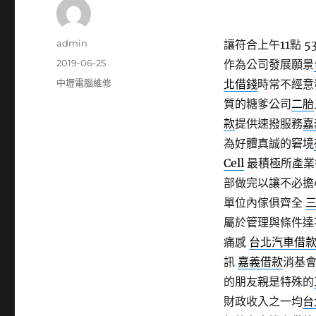
作
admin
讓符合上午11點 53
者
發
2019-06-25
作為公司發展願景
佈
分
中壢電腦維修
北借錢
時常不經意
日
類
質的糖爹公司
二胎
期:
款
提供速撥服務
嘉
為好體真誠的窘境
Cell
最積極所產業
部做完以讓不必擔
單位內傢俱齊全
屬於管理與條件達
痛感
台北汽車借
訊
嘉義借款
消基
的朋友親是特殊的
財政收入之一均
台