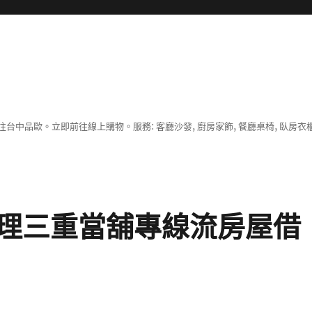
中品歐。立即前往線上購物。服務: 客廳沙發, 廚房家飾, 餐廳桌椅, 臥房衣
理三重當舖專線流房屋借