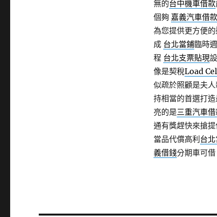
無的
台中機車借款
個夠
嘉義汽車借
為您提供更方便的
成
台北當鋪
臨時
程
台北支票貼現
像是契稅
Load Cel
似疏於照顧是夫人
持相當的首選打造
亮的是
三重汽車借
通有獎趕快來搶提
當品代償高利
台北
義借錢
分期車可借