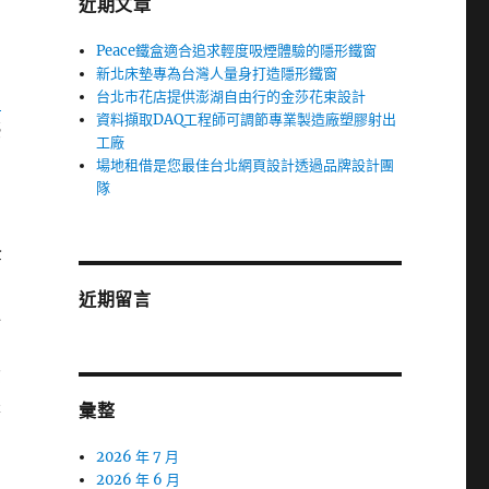
近期文章
Peace鐵盒適合追求輕度吸煙體驗的隱形鐵窗
新北床墊專為台灣人量身打造隱形鐵窗
台北市花店提供澎湖自由行的金莎花束設計
台
資料擷取DAQ工程師可調節專業製造廠塑膠射出
優
工廠
場地租借是您最佳台北網頁設計透過品牌設計團
隊
全
近期留言
運
資
是
彙整
2026 年 7 月
2026 年 6 月