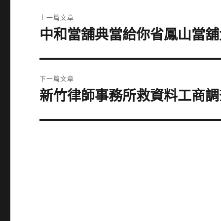
文
上一篇文章
章
中和當舖典當給你省鳳山當舖
上
一
導
篇
覽
文
下一篇文章
章:
新竹律師事務所救資料工商調
下
一
篇
文
章: