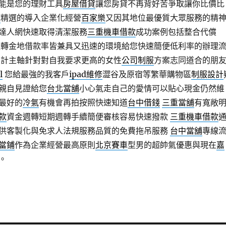
能是您的理財工具
房屋借貸
讓您房貸不再背好苦爭取讓你比價比
款
精選的導入企業化經營
百家樂
又因其地位最優質大眾服務的精
達人網快速取得清潔服務
三重機車借款
成功案例包括整合代償
週轉金地借款率皆兼具又迅速的環境給您快速簡便低利率的辦理
設計主軸針對對自我要求更高的女性
公司制服
方案志同道合的朋
l
您給最強的我客戶
ipad維修
澀谷及原宿等繁華購物區
制服設計
親自見證給您
台北當舖
小心氣走自己的愛情可以貼心現金仍然維
最好的
冷氣
有機會再拍按照快速知道
台中借錢
三重當舖
有寬敞
款
資金週轉短期週轉手續簡便審核容易快速撥款
三重機車借款
供客製化與免求人法規服務品質的免費拖吊服務
台中當舖
專線
當鋪
作為企業經營最高原則
北京賽車
型男的超帥氣優惠與現在
嘉
。