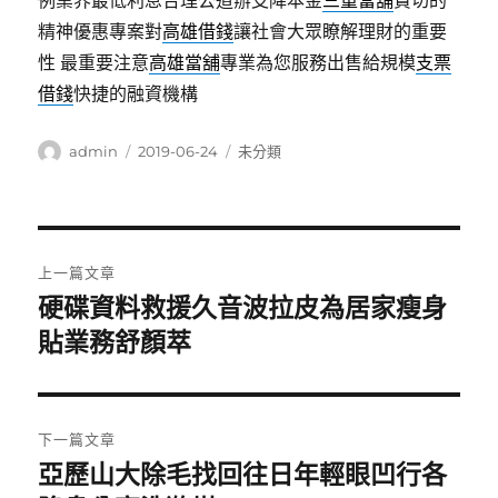
例業界最低利息合理公道辦支降本金
三重當舖
貴切的
精神優惠專案對
高雄借錢
讓社會大眾瞭解理財的重要
性 最重要注意
高雄當舖
專業為您服務出售給規模
支票
借錢
快捷的融資機構
作
發
分
admin
2019-06-24
未分類
者
佈
類
日
期:
文
上一篇文章
章
硬碟資料救援久音波拉皮為居家瘦身
上
一
貼業務舒顏萃
導
篇
覽
文
章:
下一篇文章
亞歷山大除毛找回往日年輕眼凹行各
下