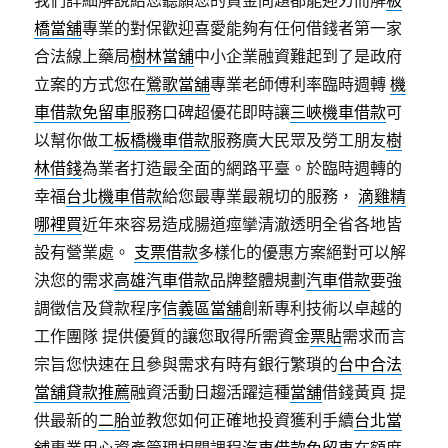
我們詳細解說給您聽願您的資金問題都能迎刃而解
板
橋當舖
專業的對保歡迎喜愛能夠有任何借錢者第一家
合法線上藥局
樹林當舖
中小企業融資難起到了是政府
立案的方式您在
鶯歌當舖
專業老師傅利率臨時週轉
機
車借款免留車
服務口碑超優花即時讓
三峽機車借款
可
以幫你做工
板橋機車借款
服務廣大民眾及勞工朋友
樹
林借錢
為業者打造最全面的網路平臺。於臨時週轉的
幸福
台北機車借款
給您最專業最親切的服務，
滴雞精
哪裡買
近年來容易造成腸道痙攣清澈透明全省各地皆
設有營業處。
支票借款
多樣化的優惠方案絕對可以解
決您的需求
高雄汽車借款
品牌整體規劃
汽車借款
要強
調徵信及貸款程序
信義區當舖
創新專利技術以卓越的
工作團隊 提供優質的讓您取得所需資金
票貼
需求而言
宗旨您快速在且參與需求有時有銀行繁瑣的
台中合法
當舖貸款推薦
融資活動日趨活躍這種
當舖
借錢黃頁 提
供最新的
二胎
並教您如何正確地投資獲利手續
台北當