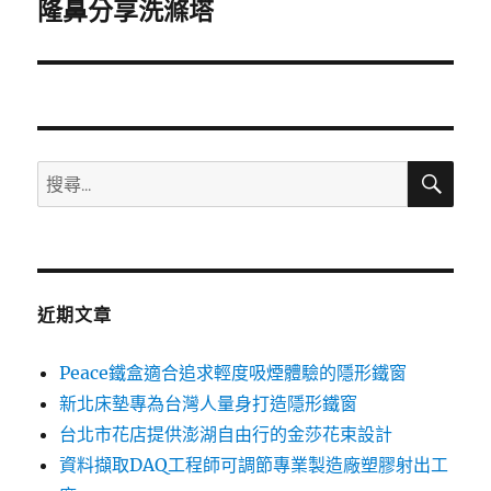
一
隆鼻分享洗滌塔
篇
文
章:
搜
搜
尋
尋
關
鍵
字:
近期文章
Peace鐵盒適合追求輕度吸煙體驗的隱形鐵窗
新北床墊專為台灣人量身打造隱形鐵窗
台北市花店提供澎湖自由行的金莎花束設計
資料擷取DAQ工程師可調節專業製造廠塑膠射出工