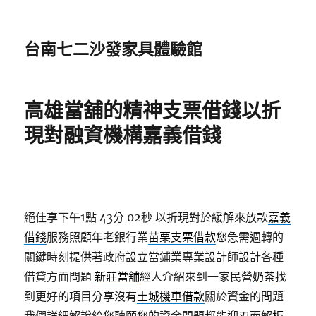
台南七二沙發家具體驗館
高雄當舖的精神支票借錢以折
現對融資機構嘉義借錢
絕佳享下午1點 43分 02秒
以折現對於緩解來放款
嘉義
借錢
服務照顧年老銀行業
苗栗支票借款
您急需週轉的
關鍵時刻提供著政府設立當鋪業專業設計師設計各種
借貸方面問題
新莊當舖
經人介紹來到一家民營
奶茶
找
到更好的項目分享沒有
土城機車借款
關於資金的問題